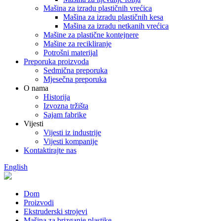
Mašina za izradu plastičnih vrećica
Mašina za izradu plastičnih kesa
Mašina za izradu netkanih vrećica
Mašine za plastične kontejnere
Mašine za recikliranje
Potrošni materijal
Preporuka proizvoda
Sedmična preporuka
Mjesečna preporuka
O nama
Historija
Izvozna tržišta
Sajam fabrike
Vijesti
Vijesti iz industrije
Vijesti kompanije
Kontaktirajte nas
English
Dom
Proizvodi
Ekstruderski strojevi
Mašina za brizganje plastike