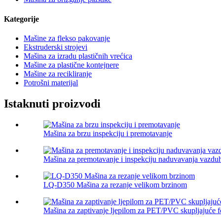
Kategorije
Mašine za flekso pakovanje
Ekstruderski strojevi
Mašina za izradu plastičnih vrećica
Mašine za plastične kontejnere
Mašine za recikliranje
Potrošni materijal
Istaknuti proizvodi
Mašina za brzu inspekciju i premotavanje
Mašina za premotavanje i inspekciju naduvavanja vazduh
LQ-D350 Mašina za rezanje velikom brzinom
Mašina za zaptivanje ljepilom za PET/PVC skupljajuće fo