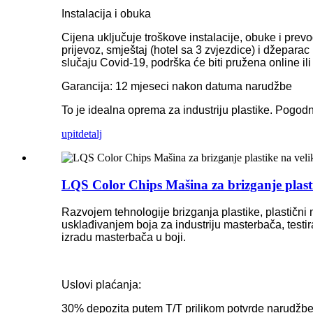
Instalacija i obuka
Cijena uključuje troškove instalacije, obuke i pre
prijevoz, smještaj (hotel sa 3 zvjezdice) i džepara
slučaju Covid-19, podrška će biti pružena online i
Garancija: 12 mjeseci nakon datuma narudžbe
To je idealna oprema za industriju plastike. Pogodni
upit
detalj
LQS Color Chips Mašina za brizganje plast
Razvojem tehnologije brizganja plastike, plastični 
usklađivanjem boja za industriju masterbača, testira
izradu masterbača u boji.
Uslovi plaćanja:
30% depozita putem T/T prilikom potvrde narudžbe, 