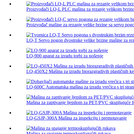
Proizvođači LQ-L PLC mašina za rezanje velikom brzi
Proizvođač mašine za rezanje velike brzine sa servo po
LQ-T Servo pogon dvostruke velike brzine mašine za reza
LQ-900 aparat za izradu torbi za nošenje
LQ-450X2 Mašina za izradu biorazgradivih plastičnih ke
LQ-600C Automatska mašina za izradu vrećica s tri strane
Mašina za zaptivanje ljepilom za PET/PVC skupljajuće fo
LQ-GSJP-300A Mašina za inspekciju i premotavanje
Mašina za spajanje termoskupljajućih rukava