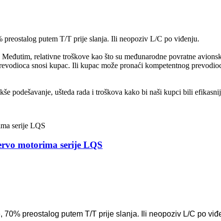
reostalog putem T/T prije slanja. Ili neopoziv L/C po viđenju.
a. Međutim, relativne troškove kao što su međunarodne povratne avionske
i prevodioca snosi kupac. Ili kupac može pronaći kompetentnog prevodioc
kše podešavanje, ušteda rada i troškova kako bi naši kupci bili efikasnij
servo motorima serije LQS
70% preostalog putem T/T prije slanja. Ili neopoziv L/C po viđ