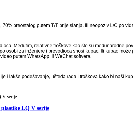
70% preostalog putem T/T prije slanja. Ili neopoziv L/C po viđ
vodioca. Međutim, relativne troškove kao što su međunarodne pov
c po osobi za inženjere i prevodioca snosi kupac. Ili kupac mož
li video putem WhatsApp ili WeChat softvera.
je i lakše podešavanje, ušteda rada i troškova kako bi naši kupci 
plastike LQ V serije