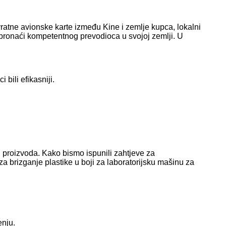
ratne avionske karte između Kine i zemlje kupca, lokalni
e pronaći kompetentnog prevodioca u svojoj zemlji. U
bili efikasniji.
h proizvoda. Kako bismo ispunili zahtjeve za
 za brizganje plastike u boji za laboratorijsku mašinu za
enju.