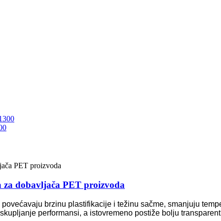
00
a za dobavljača PET proizvoda
 povećavaju brzinu plastifikacije i težinu sačme, smanjuju tempe
kupljanje performansi, a istovremeno postiže bolju transparent