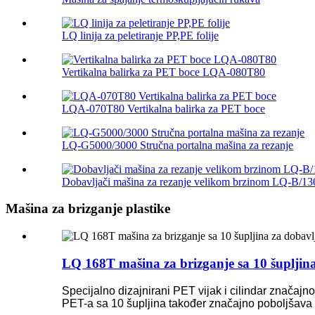
LQ linija za peletiranje PP,PE folije
Vertikalna balirka za PET boce LQA-080T80
LQA-070T80 Vertikalna balirka za PET boce
LQ-G5000/3000 Stručna portalna mašina za rezanje
Dobavljači mašina za rezanje velikom brzinom LQ-B/13
Mašina za brizganje plastike
LQ 168T mašina za brizganje sa 10 šupljin
Specijalno dizajnirani PET vijak i cilindar značajno
PET-a sa 10 šupljina također značajno poboljšava s