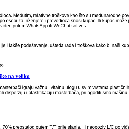
vodioca. Međutim, relativne troškove kao što su međunarodne pov
c po osobi za inženjere i prevodioca snosi kupac. Ili kupac mož
li video putem WhatsApp ili WeChat softvera.
je i lakše podešavanje, ušteda rada i troškova kako bi naši kupci 
ike na veliko
masterbači igraju važnu i vitalnu ulogu u svim vrstama plastični
li disperziju i plastifikaciju masterbača, prilagodili smo mašinu
70% preostalog putem T/T prije slanja. Ili neopoziv L/C po viđ