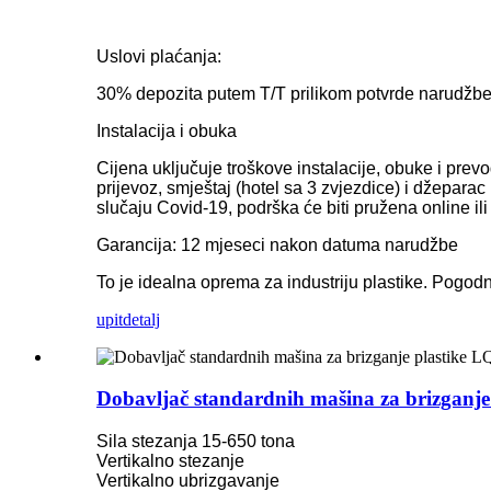
Uslovi plaćanja:
30% depozita putem T/T prilikom potvrde narudžbe, 
Instalacija i obuka
Cijena uključuje troškove instalacije, obuke i pre
prijevoz, smještaj (hotel sa 3 zvjezdice) i džepara
slučaju Covid-19, podrška će biti pružena online i
Garancija: 12 mjeseci nakon datuma narudžbe
To je idealna oprema za industriju plastike. Pogodni
upit
detalj
Dobavljač standardnih mašina za brizganje 
Sila stezanja 15-650 tona
Vertikalno stezanje
Vertikalno ubrizgavanje