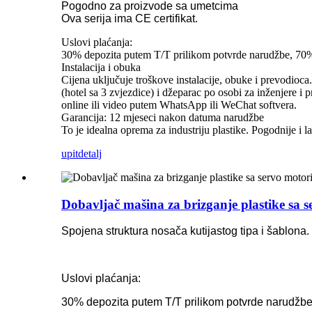
Pogodno za proizvode sa umetcima
Ova serija ima CE certifikat.
Uslovi plaćanja:
30% depozita putem T/T prilikom potvrde narudžbe, 70% p
Instalacija i obuka
Cijena uključuje troškove instalacije, obuke i prevodioc
(hotel sa 3 zvjezdice) i džeparac po osobi za inženjere 
online ili video putem WhatsApp ili WeChat softvera.
Garancija: 12 mjeseci nakon datuma narudžbe
To je idealna oprema za industriju plastike. Pogodnije i la
upit
detalj
Dobavljač mašina za brizganje plastike sa 
Spojena struktura nosača kutijastog tipa i šablona.
Uslovi plaćanja:
30% depozita putem T/T prilikom potvrde narudžbe, 