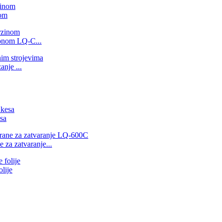
nom
gonom LQ-C...
nje ...
sa
 za zatvaranje...
lije