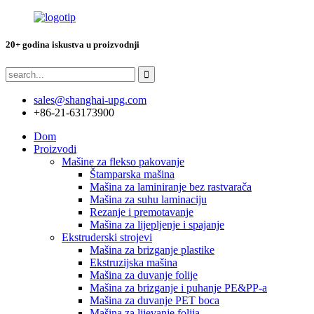
20+ godina iskustva u proizvodnji
sales@shanghai-upg.com
+86-21-63173900
Dom
Proizvodi
Mašine za flekso pakovanje
Štamparska mašina
Mašina za laminiranje bez rastvarača
Mašina za suhu laminaciju
Rezanje i premotavanje
Mašina za lijepljenje i spajanje
Ekstruderski strojevi
Mašina za brizganje plastike
Ekstruzijska mašina
Mašina za duvanje folije
Mašina za brizganje i puhanje PE&PP-a
Mašina za duvanje PET boca
Mašina za lijevanje folija