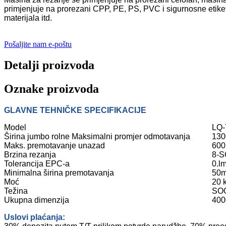
primjenjuje na prorezani CPP, PE, PS, PVC i sigurnosne etikete z
materijala itd.
Pošaljite nam e-poštu
Detalji proizvoda
Oznake proizvoda
GLAVNE TEHNIČKE SPECIFIKACIJE
Model
LQ-
Širina jumbo rolne Maksimalni promjer odmotavanja
13
Maks. premotavanje unazad
60
Brzina rezanja
8-S
Tolerancija EPC-a
0.l
Minimalna širina premotavanja
50
Moć
20 
Težina
SO
Ukupna dimenzija
40
Uslovi plaćanja: