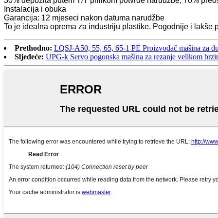
30% depozita putem T/T prilikom potvrde narudžbe, 70% preosta
Instalacija i obuka
Garancija: 12 mjeseci nakon datuma narudžbe
To je idealna oprema za industriju plastike. Pogodnije i lakše p
Prethodno:
LQSJ-A50, 55, 65, 65-1 PE Proizvođač mašina za duva
Sljedeće:
UPG-k Servo pogonska mašina za rezanje velikom brz