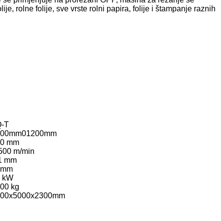
, rolne folije, sve vrste rolni papira, folije i štampanje raznih
-T
600mm01200mm
00 mm
500 m/min
1 mm
0mm
 kW
00 kg
300x5000x2300mm