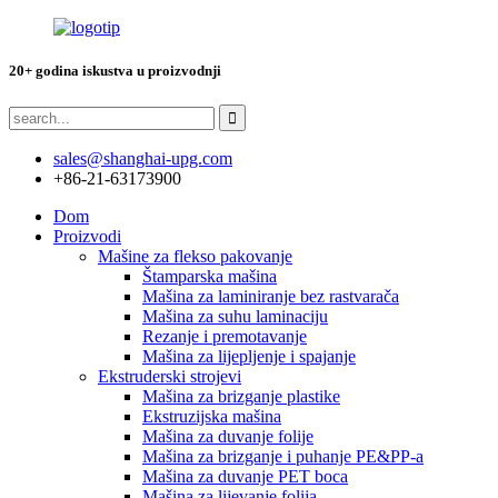
20+ godina iskustva u proizvodnji
sales@shanghai-upg.com
+86-21-63173900
Dom
Proizvodi
Mašine za flekso pakovanje
Štamparska mašina
Mašina za laminiranje bez rastvarača
Mašina za suhu laminaciju
Rezanje i premotavanje
Mašina za lijepljenje i spajanje
Ekstruderski strojevi
Mašina za brizganje plastike
Ekstruzijska mašina
Mašina za duvanje folije
Mašina za brizganje i puhanje PE&PP-a
Mašina za duvanje PET boca
Mašina za lijevanje folija