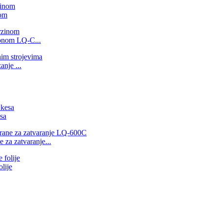
nom
gonom LQ-C...
nje ...
sa
 za zatvaranje...
lije