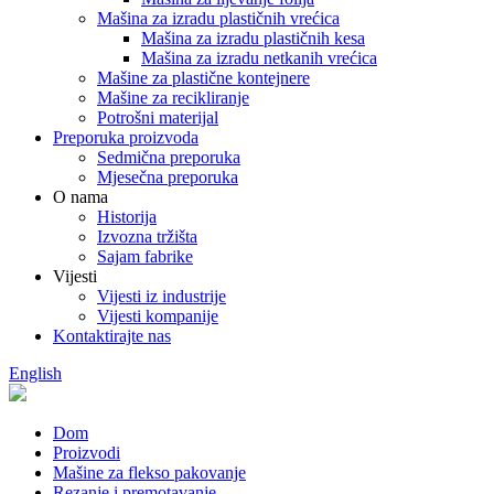
Mašina za izradu plastičnih vrećica
Mašina za izradu plastičnih kesa
Mašina za izradu netkanih vrećica
Mašine za plastične kontejnere
Mašine za recikliranje
Potrošni materijal
Preporuka proizvoda
Sedmična preporuka
Mjesečna preporuka
O nama
Historija
Izvozna tržišta
Sajam fabrike
Vijesti
Vijesti iz industrije
Vijesti kompanije
Kontaktirajte nas
English
Dom
Proizvodi
Mašine za flekso pakovanje
Rezanje i premotavanje