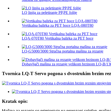
LQ linija za peletiranje PP,PE folije
Vertikalna balirka za PET boce LQA-080T80
LQA-070T80 Vertikalna balirka za PET boce
LQ-G5000/3000 Stručna portalna mašina za rezanje
Dobavljači mašina za rezanje velikom brzinom LQ-B/13
Tvornica LQ-T Servo pogona s dvostrukim brzim rez
Kratak opis:
Mašina za rezanje se primjenjuje na prorezani celofan, mašin