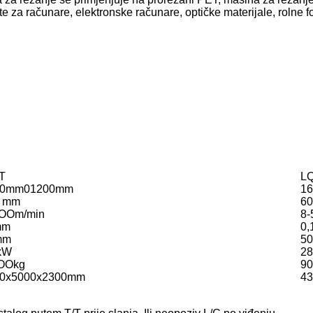
a računare, elektronske računare, optičke materijale, rolne folije
T
LQ
00mm01200mm
1
0 mm
6
OOm/min
8-
mm
0,
mm
5
kW
28
OOkg
90
00x5000x2300mm
4