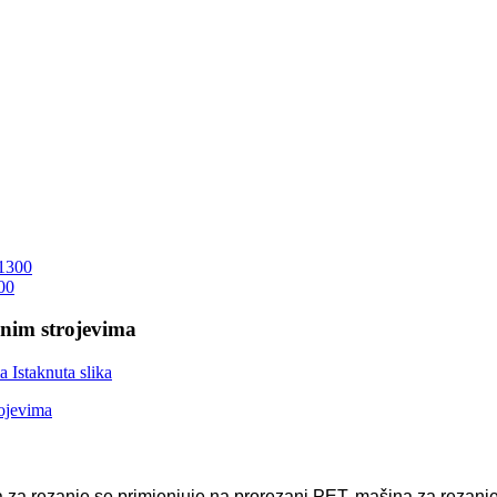
00
nim strojevima
a za rezanje se primjenjuje na prorezani PET, mašina za rezanj