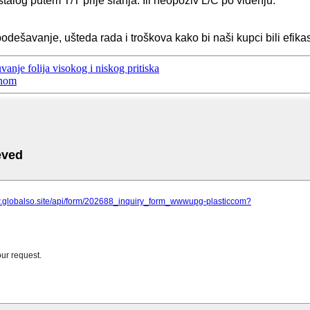
log putem T/T prije slanja. Ili neopoziv L/C po viđenju.
odešavanje, ušteda rada i troškova kako bi naši kupci bili efikas
nje folija visokog i niskog pritiska
inom