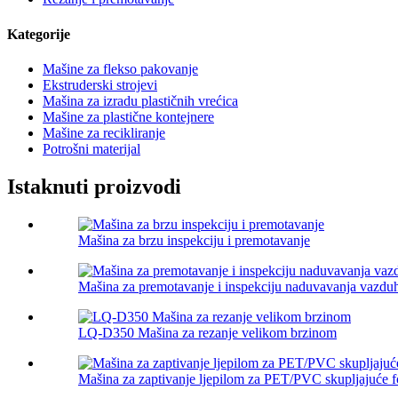
Kategorije
Mašine za flekso pakovanje
Ekstruderski strojevi
Mašina za izradu plastičnih vrećica
Mašine za plastične kontejnere
Mašine za recikliranje
Potrošni materijal
Istaknuti proizvodi
Mašina za brzu inspekciju i premotavanje
Mašina za premotavanje i inspekciju naduvavanja vazduh
LQ-D350 Mašina za rezanje velikom brzinom
Mašina za zaptivanje ljepilom za PET/PVC skupljajuće fo