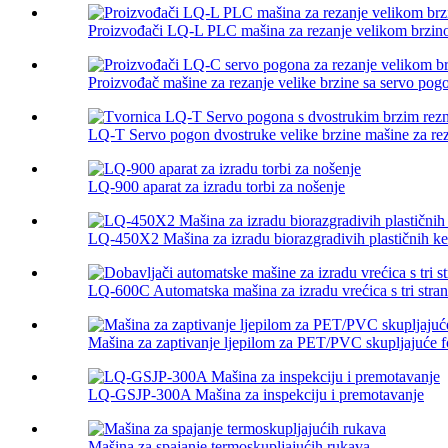
Proizvođači LQ-L PLC mašina za rezanje velikom brzi
Proizvođač mašine za rezanje velike brzine sa servo po
LQ-T Servo pogon dvostruke velike brzine mašine za reza
LQ-900 aparat za izradu torbi za nošenje
LQ-450X2 Mašina za izradu biorazgradivih plastičnih ke
LQ-600C Automatska mašina za izradu vrećica s tri strane
Mašina za zaptivanje ljepilom za PET/PVC skupljajuće fo
LQ-GSJP-300A Mašina za inspekciju i premotavanje
Mašina za spajanje termoskupljajućih rukava