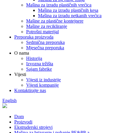
Mašina za izradu plastičnih vrećica
Mašina za izradu plastičnih kesa
Mašina za izradu netkanih vrećica
Mašine za plastične kontejnere
Mašine za recikliranje
Potrošni materijal
Preporuka proizvoda
Sedmična preporuka
Mjesečna preporuka
O nama
Historija
Izvozna tržišta
Sajam fabrike
Vijesti
Vijesti iz industrije
Vijesti kompanije
Kontaktirajte nas
English
Dom
Proizvodi
Ekstruderski strojevi
Mašina za brizganje i puhanje PE&PP-a