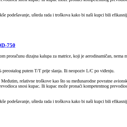
kše podešavanje, ušteda rada i troškova kako bi naši kupci bili efikasnij
0D-750
m proračunu dizajna kalupa za matrice, koji je aerodinamičan, nema mr
reostalog putem T/T prije slanja. Ili neopoziv L/C po viđenju.
a. Međutim, relativne troškove kao što su međunarodne povratne avionske
i prevodioca snosi kupac. Ili kupac može pronaći kompetentnog prevodioc
kše podešavanje, ušteda rada i troškova kako bi naši kupci bili efikasnij