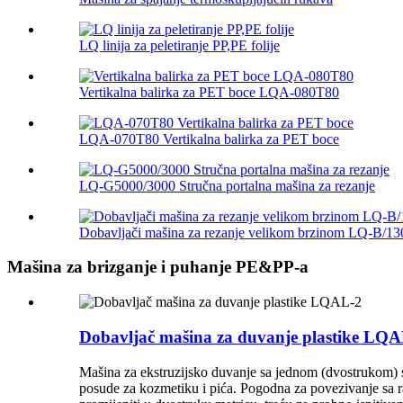
LQ linija za peletiranje PP,PE folije
Vertikalna balirka za PET boce LQA-080T80
LQA-070T80 Vertikalna balirka za PET boce
LQ-G5000/3000 Stručna portalna mašina za rezanje
Dobavljači mašina za rezanje velikom brzinom LQ-B/13
Mašina za brizganje i puhanje PE&PP-a
Dobavljač mašina za duvanje plastike LQA
Mašina za ekstruzijsko duvanje sa jednom (dvostrukom)
posude za kozmetiku i pića. Pogodna za povezivanje sa r