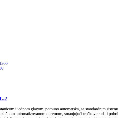
00
L-2
 stanicom i jednom glavom, potpuno automatska, sa standardnim siste
azličitom automatizovanom opremom, smanjujući troškove rada i pobolj