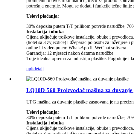
promijeniti u dvostruku matricu, treću za probno ispitivan
potrošnja energije. Mogu se dodati i funkcije tečne linije
Uslovi plaćanja:
30% depozita putem T/T prilikom potvrde narudžbe, 70% p
Instalacija i obuka
Cijena uključuje troškove instalacije, obuke i prevodioc
(hotel sa 3 zvjezdice) i džeparac po osobi za inženjere 
online ili video putem WhatsApp ili WeChat softvera.
Garancija: 12 mjeseci nakon datuma narudžbe
To je idealna oprema za industriju plastike. Pogodnije i la
upit
detalj
LQ10D-560 Proizvođač mašina za duvanje p
UPG mašina za duvanje plastike zasnovana je na precizno
Uslovi plaćanja:
30% depozita putem T/T prilikom potvrde narudžbe, 70% o
Instalacija i obuka
Cijena uključuje troškove instalacije, obuke i prevodioc
(hotel sa 3 zvjezdice) i džeparac po osobi za inženjere 