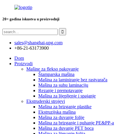
20+ godina iskustva u proizvodnji
sales@shanghai-upg.com
+86-21-63173900
Dom
Proizvodi
Mašine za flekso pakovanje
Štamparska mašina
Mašina za laminiranje bez rastvarača
Mašina za suhu laminaciju
Rezanje i premotavanje
Mašina za lijepljenje i spajanje
Ekstruderski strojevi
Mašina za brizganje plastike
Ekstruzijska mašina
Mašina za duvanje folije
Mašina za brizganje i puhanje PE&PP-a
Mašina za duvanje PET boca
Mašina za lijevanje folija