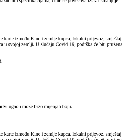
 različitim specifikacijama, čime se povećava izlaz i smanjuje
 karte između Kine i zemlje kupca, lokalni prijevoz, smještaj
a u svojoj zemlji. U slučaju Covid-19, podrška će biti pružena
i.
tvi ugao i može brzo mijenjati boju.
 karte između Kine i zemlje kupca, lokalni prijevoz, smještaj
a u svojoj zemlji. U slučaju Covid-19, podrška će biti pružena