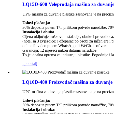
LQ15D-600 Veleprodaja mašina za duvanje 
UPG mašina za duvanje plastike zasnovana je na precizno
Uslovi plaćanja:
30% depozita putem T/T prilikom potvrde narudžbe, 70% p
Instalacija i obuka
Cijena uključuje troškove instalacije, obuke i prevodioc
(hotel sa 3 zvjezdice) i džeparac po osobi za inženjere 
online ili video putem WhatsApp ili WeChat softvera.
Garancija: 12 mjeseci nakon datuma narudžbe
To je idealna oprema za industriju plastike. Pogodnije i la
upit
detalj
LQ10D-480 Proizvođač mašina za duvanje p
UPG mašina za duvanje plastike zasnovana je na precizno
Uslovi plaćanja:
30% depozita putem T/T prilikom potvrde narudžbe, 70% p
Instalacija i obuka: