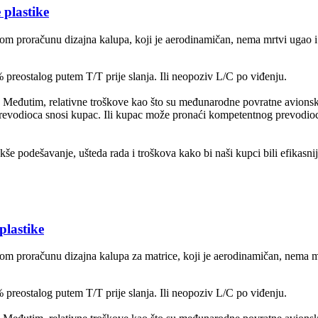
plastike
m proračunu dizajna kalupa, koji je aerodinamičan, nema mrtvi ugao i
reostalog putem T/T prije slanja. Ili neopoziv L/C po viđenju.
a. Međutim, relativne troškove kao što su međunarodne povratne avionske
i prevodioca snosi kupac. Ili kupac može pronaći kompetentnog prevodioc
kše podešavanje, ušteda rada i troškova kako bi naši kupci bili efikasnij
lastike
m proračunu dizajna kalupa za matrice, koji je aerodinamičan, nema mr
reostalog putem T/T prije slanja. Ili neopoziv L/C po viđenju.