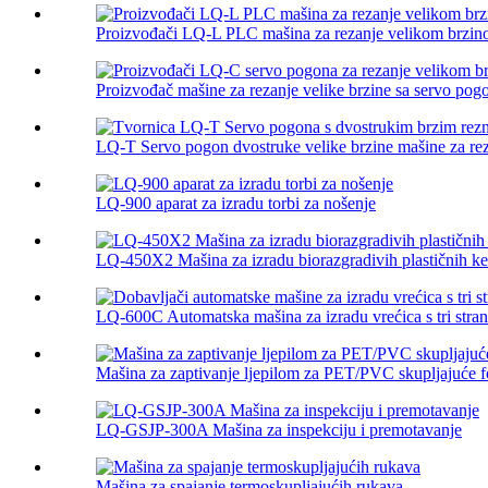
Proizvođači LQ-L PLC mašina za rezanje velikom brzi
Proizvođač mašine za rezanje velike brzine sa servo po
LQ-T Servo pogon dvostruke velike brzine mašine za reza
LQ-900 aparat za izradu torbi za nošenje
LQ-450X2 Mašina za izradu biorazgradivih plastičnih ke
LQ-600C Automatska mašina za izradu vrećica s tri strane
Mašina za zaptivanje ljepilom za PET/PVC skupljajuće fo
LQ-GSJP-300A Mašina za inspekciju i premotavanje
Mašina za spajanje termoskupljajućih rukava