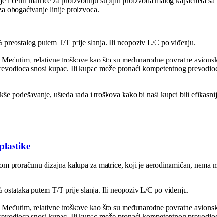
je i četiri matrice za proizvodnju šupljih proizvoda malog kapaciteta sa
 za obogaćivanje linije proizvoda.
reostalog putem T/T prije slanja. Ili neopoziv L/C po viđenju.
a. Međutim, relativne troškove kao što su međunarodne povratne avionske
i prevodioca snosi kupac. Ili kupac može pronaći kompetentnog prevodioc
kše podešavanje, ušteda rada i troškova kako bi naši kupci bili efikasnij
lastike
m proračunu dizajna kalupa za matrice, koji je aerodinamičan, nema mr
stataka putem T/T prije slanja. Ili neopoziv L/C po viđenju.
a. Međutim, relativne troškove kao što su međunarodne povratne avionske
i prevodioca snosi kupac. Ili kupac može pronaći kompetentnog prevodioc