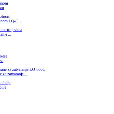
nom
gonom LQ-C...
nje ...
sa
 za zatvaranje...
lije