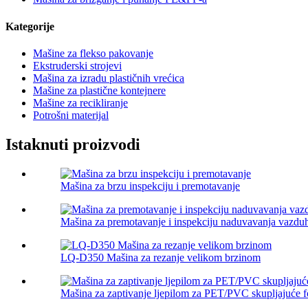
Kategorije
Mašine za flekso pakovanje
Ekstruderski strojevi
Mašina za izradu plastičnih vrećica
Mašine za plastične kontejnere
Mašine za recikliranje
Potrošni materijal
Istaknuti proizvodi
Mašina za brzu inspekciju i premotavanje
Mašina za premotavanje i inspekciju naduvavanja vazduh
LQ-D350 Mašina za rezanje velikom brzinom
Mašina za zaptivanje ljepilom za PET/PVC skupljajuće fo