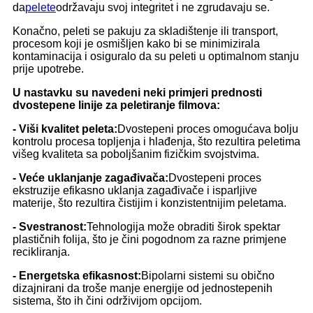
da
pelete
održavaju svoj integritet i ne zgrudavaju se.
Konačno, peleti se pakuju za skladištenje ili transport,
procesom koji je osmišljen kako bi se minimizirala
kontaminacija i osiguralo da su peleti u optimalnom stanju
prije upotrebe.
U nastavku su navedeni neki primjeri prednosti
dvostepene linije za peletiranje filmova:
- Viši kvalitet peleta:
Dvostepeni proces omogućava bolju
kontrolu procesa topljenja i hlađenja, što rezultira peletima
višeg kvaliteta sa poboljšanim fizičkim svojstvima.
- Veće uklanjanje zagađivača:
Dvostepeni proces
ekstruzije efikasno uklanja zagađivače i isparljive
materije, što rezultira čistijim i konzistentnijim peletama.
- Svestranost:
Tehnologija može obraditi širok spektar
plastičnih folija, što je čini pogodnom za razne primjene
recikliranja.
- Energetska efikasnost:
Bipolarni sistemi su obično
dizajnirani da troše manje energije od jednostepenih
sistema, što ih čini održivijom opcijom.