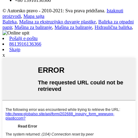
+86 13916136366
© Autorsko pravo - 2010-2021: Sva prava pridržana.
Istaknuti
proizvodi
,
Mapa sajta
Balirka
,
Mašina za ekstruzijsko duvanje plastike
,
Balirka za otpadni
papir
,
Mašina za baliranje
,
Mašina za baliranje
,
Hidraulična balirka
,
Pošalji e-poštu
8613916136366
Skajp
x