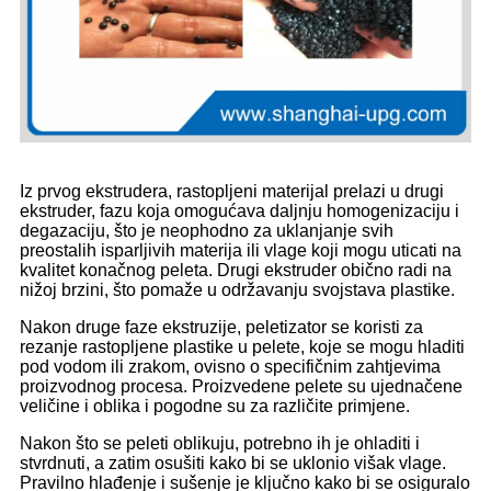
Iz prvog ekstrudera, rastopljeni materijal prelazi u drugi
ekstruder, fazu koja omogućava daljnju homogenizaciju i
degazaciju, što je neophodno za uklanjanje svih
preostalih isparljivih materija ili vlage koji mogu uticati na
kvalitet konačnog peleta. Drugi ekstruder obično radi na
nižoj brzini, što pomaže u održavanju svojstava plastike.
Nakon druge faze ekstruzije, peletizator se koristi za
rezanje rastopljene plastike u pelete, koje se mogu hladiti
pod vodom ili zrakom, ovisno o specifičnim zahtjevima
proizvodnog procesa. Proizvedene pelete su ujednačene
veličine i oblika i pogodne su za različite primjene.
Nakon što se peleti oblikuju, potrebno ih je ohladiti i
stvrdnuti, a zatim osušiti kako bi se uklonio višak vlage.
Pravilno hlađenje i sušenje je ključno kako bi se osiguralo