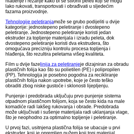
hlađenje i rezanje kako bi se stvorili peleti koji se mogu
lako rukovati, transportovati i obrađivati ​​u sljedećim
fazama proizvodnje.
Tehnologije peletiranja
može se grubo podijeliti u dvije
kategorije: jednostepeno peletiranje i dvostepeno
peletiranje. Jednostepeno peletiranje koristi jedan
ekstruder za topljenje materijala i izradu peleta, dok
dvostepeno peletiranje koristi dva ekstrudera, što
omogućava precizniju kontrolu procesa topljenja i
hlađenja, što rezultira peletama višeg kvaliteta.
Film u dvije faze
linija za peletiranje
je dizajniran za obradu
plastičnih folija kao što su polietilen (PE) i polipropilen
(PP). Tehnologija je posebno pogodna za recikliranje
plastičnih folija nakon upotrebe, koje je često teško
obraditi zbog niske gustoće i sklonosti lijepljenju.
Punjenje i predobrada uključuju prvo punjenje sistema
otpadnom plastičnom folijom, koja se često kida na male
komadiće radi lakšeg rukovanja i obrade. Predobrada
može uključivati ​​i sušenje materijala radi uklanjanja vlage,
što je neophodno za optimalno topljenje i peletiranje.
U prvoj fazi, usitnjena plastična folija se ubacuje u prvi
ekstruder, koji je opremljen pužem koji topi materijal