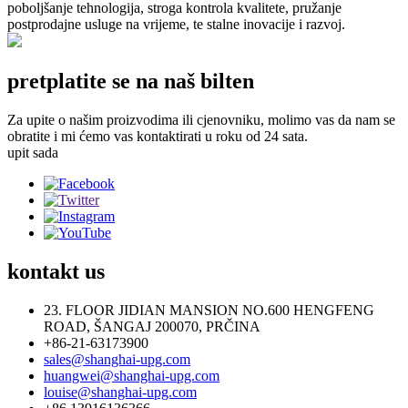
poboljšanje tehnologija, stroga kontrola kvalitete, pružanje
postprodajne usluge na vrijeme, te stalne inovacije i razvoj.
pretplatite se na naš bilten
Za upite o našim proizvodima ili cjenovniku, molimo vas da nam se
obratite i mi ćemo vas kontaktirati u roku od 24 sata.
upit sada
kontakt
us
23. FLOOR JIDIAN MANSION NO.600 HENGFENG
ROAD, ŠANGAJ 200070, PRČINA
+86-21-63173900
sales@shanghai-upg.com
huangwei@shanghai-upg.com
louise@shanghai-upg.com