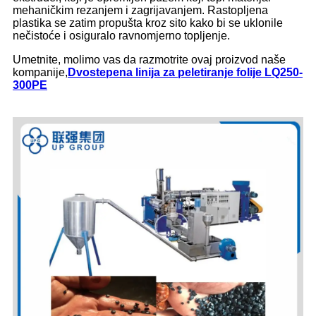
mehaničkim rezanjem i zagrijavanjem. Rastopljena
plastika se zatim propušta kroz sito kako bi se uklonile
nečistoće i osiguralo ravnomjerno topljenje.
Umetnite, molimo vas da razmotrite ovaj proizvod naše
kompanije,
Dvostepena linija za peletiranje folije LQ250-
300PE