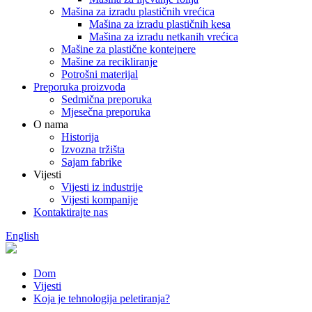
Mašina za izradu plastičnih vrećica
Mašina za izradu plastičnih kesa
Mašina za izradu netkanih vrećica
Mašine za plastične kontejnere
Mašine za recikliranje
Potrošni materijal
Preporuka proizvoda
Sedmična preporuka
Mjesečna preporuka
O nama
Historija
Izvozna tržišta
Sajam fabrike
Vijesti
Vijesti iz industrije
Vijesti kompanije
Kontaktirajte nas
English
Dom
Vijesti
Koja je tehnologija peletiranja?