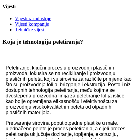
Vijesti
Vijesti iz industrije
Vijesti kompanije
Tehničke vijesti
Koja je tehnologija peletiranja?
Peletiranje, ključni proces u proizvodnji plastičnih
proizvoda, fokusira se na recikliranje i proizvodnju
plastičnih peleta, koji su sirovina za različite primjene kao
što su proizvodnja folija, brizganje i ekstruzija. Postoji niz
dostupnih tehnologija peletiranja, među kojima se
dvostepena proizvodna linija za peletiranje folija ističe
kao bolje opremljena efikasnošću i efektivnošću za
proizvodnju visokokvalitetnih peleta od otpadnih
plastičnih materijala.
Pretvaranje sirovina poput otpadne plastike u male,
ujednačene pelete je proces peletiranja, a cijeli proces
peletiranja uključuje doziranje, topljenje, ekstruziju,