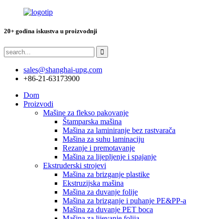
20+ godina iskustva u proizvodnji
sales@shanghai-upg.com
+86-21-63173900
Dom
Proizvodi
Mašine za flekso pakovanje
Štamparska mašina
Mašina za laminiranje bez rastvarača
Mašina za suhu laminaciju
Rezanje i premotavanje
Mašina za lijepljenje i spajanje
Ekstruderski strojevi
Mašina za brizganje plastike
Ekstruzijska mašina
Mašina za duvanje folije
Mašina za brizganje i puhanje PE&PP-a
Mašina za duvanje PET boca
Mašina za lijevanje folija