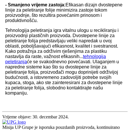
- Smanjeno vrijeme zastoja:
Efikasan dizajn dvostepene
linije za peletiranje folije minimizira zastoje tokom
proizvodnje, što rezultira povećanim prinosom i
produktivnošću.
Tehnologija peletiranja igra vitalnu ulogu u recikliranju i
proizvodnji plastičnih proizvoda. Dvostepene linije za
peletiranje folija predstavljaju veliki napredak u ovoj
oblasti, poboljšavajući efikasnost, kvalitet i svestranost.
Kako potražnja za održivim rješenjima za plastiku
nastavlja da raste, važnost efikasnih...
tehnologija
peletiranja
će se svakodnevno povećavati. Ulaganjem u
napredne sisteme kao što su dvostepene linije za
peletiranje folija, proizvođači mogu doprinijeti održivijoj
budućnosti, a istovremeno zadovoljiti potrebe svojih
kupaca, stoga, ako ste zainteresirani za dvostepene linije
za peletiranje folija, slobodno kontaktirajte našu
kompaniju.
Vrijeme objave: 30. decembar 2024.
Misija UP Grupe je isporuka pouzdanih proizvoda, kontinuirano