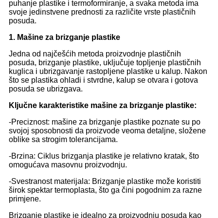
puhanje plastike i termoformiranje, a svaka metoda ima
svoje jedinstvene prednosti za različite vrste plastičnih
posuda.
1. Mašine za brizganje plastike
Jedna od najčešćih metoda proizvodnje plastičnih
posuda, brizganje plastike, uključuje topljenje plastičnih
kuglica i ubrizgavanje rastopljene plastike u kalup. Nakon
što se plastika ohladi i stvrdne, kalup se otvara i gotova
posuda se ubrizgava.
Ključne karakteristike mašine za brizganje plastike:
-Preciznost: mašine za brizganje plastike poznate su po
svojoj sposobnosti da proizvode veoma detaljne, složene
oblike sa strogim tolerancijama.
-Brzina: Ciklus brizganja plastike je relativno kratak, što
omogućava masovnu proizvodnju.
-Svestranost materijala: Brizganje plastike može koristiti
širok spektar termoplasta, što ga čini pogodnim za razne
primjene.
Brizganje plastike je idealno za proizvodnju posuda kao