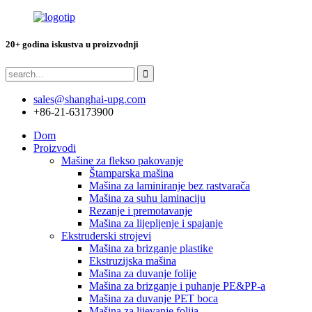
20+ godina iskustva u proizvodnji
sales@shanghai-upg.com
+86-21-63173900
Dom
Proizvodi
Mašine za flekso pakovanje
Štamparska mašina
Mašina za laminiranje bez rastvarača
Mašina za suhu laminaciju
Rezanje i premotavanje
Mašina za lijepljenje i spajanje
Ekstruderski strojevi
Mašina za brizganje plastike
Ekstruzijska mašina
Mašina za duvanje folije
Mašina za brizganje i puhanje PE&PP-a
Mašina za duvanje PET boca
Mašina za lijevanje folija