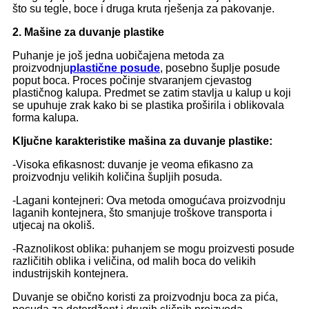
što su tegle, boce i druga kruta rješenja za pakovanje.
2. Mašine za duvanje plastike
Puhanje je još jedna uobičajena metoda za
proizvodnju
plastične posude
, posebno šuplje posude
poput boca. Proces počinje stvaranjem cjevastog
plastičnog kalupa. Predmet se zatim stavlja u kalup u koji
se upuhuje zrak kako bi se plastika proširila i oblikovala
forma kalupa.
Ključne karakteristike mašina za duvanje plastike:
-Visoka efikasnost: duvanje je veoma efikasno za
proizvodnju velikih količina šupljih posuda.
-Lagani kontejneri: Ova metoda omogućava proizvodnju
laganih kontejnera, što smanjuje troškove transporta i
utjecaj na okoliš.
-Raznolikost oblika: puhanjem se mogu proizvesti posude
različitih oblika i veličina, od malih boca do velikih
industrijskih kontejnera.
Duvanje se obično koristi za proizvodnju boca za pića,