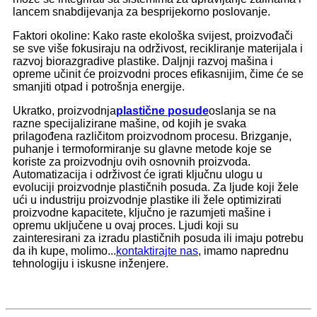
lancem snabdijevanja za besprijekorno poslovanje.
Faktori okoline: Kako raste ekološka svijest, proizvođači
se sve više fokusiraju na održivost, recikliranje materijala i
razvoj biorazgradive plastike. Daljnji razvoj mašina i
opreme učinit će proizvodni proces efikasnijim, čime će se
smanjiti otpad i potrošnja energije.
Ukratko, proizvodnja
plastične posude
oslanja se na
razne specijalizirane mašine, od kojih je svaka
prilagođena različitom proizvodnom procesu. Brizganje,
puhanje i termoformiranje su glavne metode koje se
koriste za proizvodnju ovih osnovnih proizvoda.
Automatizacija i održivost će igrati ključnu ulogu u
evoluciji proizvodnje plastičnih posuda. Za ljude koji žele
ući u industriju proizvodnje plastike ili žele optimizirati
proizvodne kapacitete, ključno je razumjeti mašine i
opremu uključene u ovaj proces. Ljudi koji su
zainteresirani za izradu plastičnih posuda ili imaju potrebu
da ih kupe, molimo...
kontaktirajte nas
, imamo naprednu
tehnologiju i iskusne inženjere.