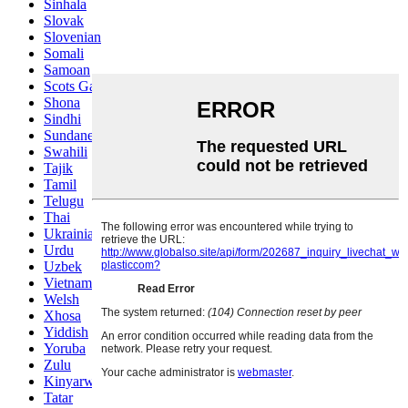
Sinhala
Slovak
Slovenian
Somali
Samoan
Scots Gaelic
Shona
Sindhi
Sundanese
Swahili
Tajik
Tamil
Telugu
Thai
Ukrainian
Urdu
Uzbek
Vietnamese
Welsh
Xhosa
Yiddish
Yoruba
Zulu
Kinyarwanda
Tatar