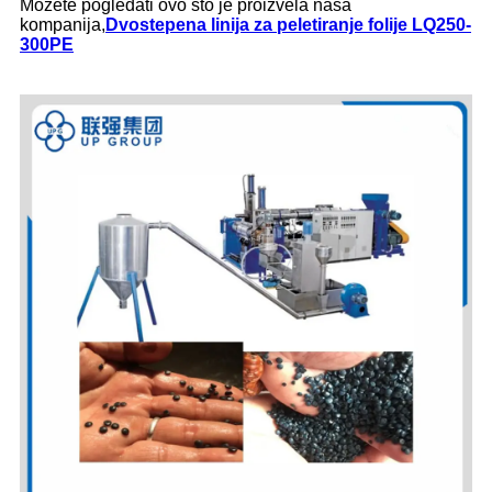
Možete pogledati ovo što je proizvela naša
kompanija,
Dvostepena linija za peletiranje folije LQ250-
300PE