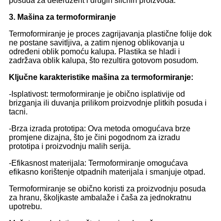
posuda za deterdžent i drugih sličnih proizvoda.
3. Mašina za termoformiranje
Termoformiranje je proces zagrijavanja plastične folije dok
ne postane savitljiva, a zatim njenog oblikovanja u
određeni oblik pomoću kalupa. Plastika se hladi i
zadržava oblik kalupa, što rezultira gotovom posudom.
Ključne karakteristike mašina za termoformiranje:
-Isplativost: termoformiranje je obično isplativije od
brizganja ili duvanja prilikom proizvodnje plitkih posuda i
tacni.
-Brza izrada prototipa: Ova metoda omogućava brze
promjene dizajna, što je čini pogodnom za izradu
prototipa i proizvodnju malih serija.
-Efikasnost materijala: Termoformiranje omogućava
efikasno korištenje otpadnih materijala i smanjuje otpad.
Termoformiranje se obično koristi za proizvodnju posuda
za hranu, školjkaste ambalaže i čaša za jednokratnu
upotrebu.