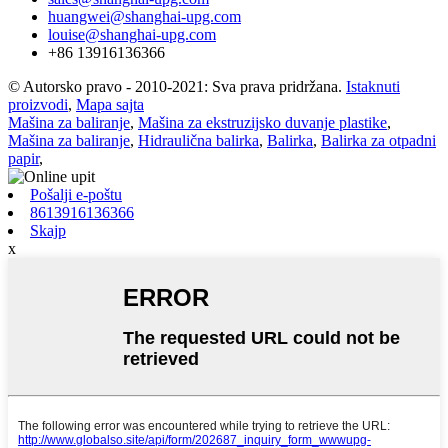
huangwei@shanghai-upg.com
louise@shanghai-upg.com
+86 13916136366
© Autorsko pravo - 2010-2021: Sva prava pridržana.
Istaknuti
proizvodi
,
Mapa sajta
Mašina za baliranje
,
Mašina za ekstruzijsko duvanje plastike
,
Mašina za baliranje
,
Hidraulična balirka
,
Balirka
,
Balirka za otpadni
papir
,
Pošalji e-poštu
8613916136366
Skajp
x