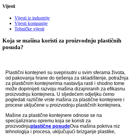
Vijesti
Vijesti iz industrije
Vijesti kompanije
Tehničke vijesti
Koja se mašina koristi za proizvodnju plastičnih
posuda?
Plastični kontejneri su sveprisutni u svim sferama života,
od pakovanja hrane do rješenja za skladištenje, potražnja
za plastičnim kontejnerima nastavlja rasti i shodno tome
može doprinijeti razvoju mašina dizajniranih za efikasnu
proizvodnju kontejnera. U sljedećem odjeljku ćemo
pogledati različite vrste mašina za plastične kontejnere i
procese uključene u proizvodnju plastičnih kontejnera.
Mašine za plastične kontejnere odnose se na
specijaliziranu opremu koja se koristi za
proizvodnju
plastične posude
Ova mašina pokriva niz
tehnologija i procesa, uključujući brizganje plastike,