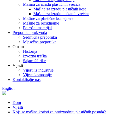
Mašina za izradu plastičnih vrećica
Mašina za izradu plastičnih kesa
Mašina za izradu netkanih vrećica
Mašine za plastične kontejnere
Mašine za recikliranje
Potrošni materijal
Preporuka proizvoda
Sedmična preporuka
Mjesečna preporuka
O nama
Historija
Izvozna tržišta
Sajam fabrike
Vijesti
Vijesti iz industrije
Vijesti kompanije
Kontaktirajte nas
English
Dom
Vijesti
Koja se mašina koristi za proizvodnju plastičnih posuda?