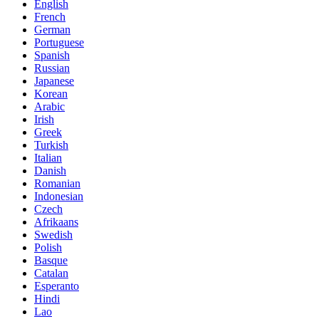
English
French
German
Portuguese
Spanish
Russian
Japanese
Korean
Arabic
Irish
Greek
Turkish
Italian
Danish
Romanian
Indonesian
Czech
Afrikaans
Swedish
Polish
Basque
Catalan
Esperanto
Hindi
Lao