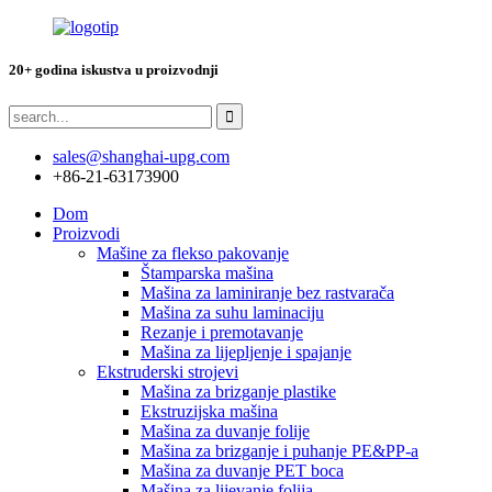
20+ godina iskustva u proizvodnji
sales@shanghai-upg.com
+86-21-63173900
Dom
Proizvodi
Mašine za flekso pakovanje
Štamparska mašina
Mašina za laminiranje bez rastvarača
Mašina za suhu laminaciju
Rezanje i premotavanje
Mašina za lijepljenje i spajanje
Ekstruderski strojevi
Mašina za brizganje plastike
Ekstruzijska mašina
Mašina za duvanje folije
Mašina za brizganje i puhanje PE&PP-a
Mašina za duvanje PET boca
Mašina za lijevanje folija