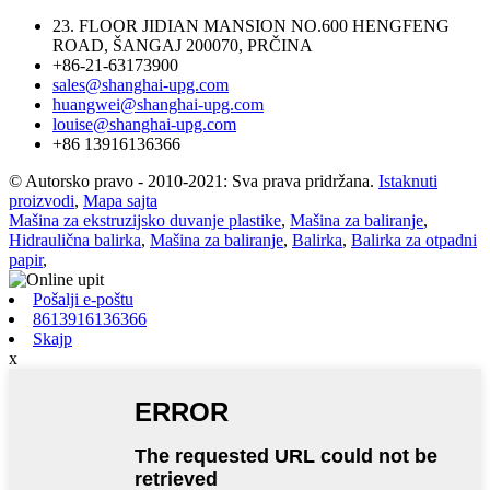
23. FLOOR JIDIAN MANSION NO.600 HENGFENG
ROAD, ŠANGAJ 200070, PRČINA
+86-21-63173900
sales@shanghai-upg.com
huangwei@shanghai-upg.com
louise@shanghai-upg.com
+86 13916136366
© Autorsko pravo - 2010-2021: Sva prava pridržana.
Istaknuti
proizvodi
,
Mapa sajta
Mašina za ekstruzijsko duvanje plastike
,
Mašina za baliranje
,
Hidraulična balirka
,
Mašina za baliranje
,
Balirka
,
Balirka za otpadni
papir
,
Pošalji e-poštu
8613916136366
Skajp
x