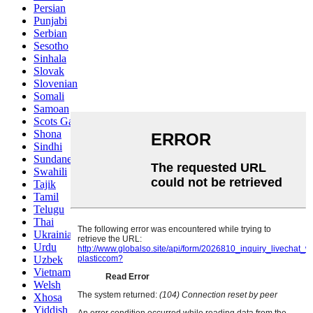
Persian
Punjabi
Serbian
Sesotho
Sinhala
Slovak
Slovenian
Somali
Samoan
Scots Gaelic
Shona
Sindhi
Sundanese
Swahili
Tajik
Tamil
Telugu
Thai
Ukrainian
Urdu
Uzbek
Vietnamese
Welsh
Xhosa
Yiddish