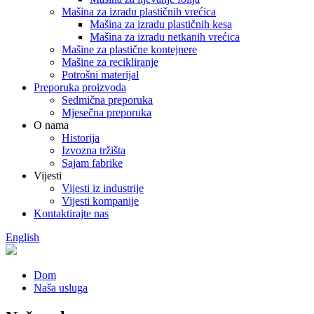
Mašina za izradu plastičnih vrećica
Mašina za izradu plastičnih kesa
Mašina za izradu netkanih vrećica
Mašine za plastične kontejnere
Mašine za recikliranje
Potrošni materijal
Preporuka proizvoda
Sedmična preporuka
Mjesečna preporuka
O nama
Historija
Izvozna tržišta
Sajam fabrike
Vijesti
Vijesti iz industrije
Vijesti kompanije
Kontaktirajte nas
English
Dom
Naša usluga